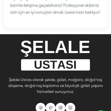
bizimle iletişime geçebilirsiniz! Profesyonel ekibimiz
sizin için en iyi sonuçları almak üzere hazır bekliyor!
Şelale Ustası olarak şelale, gölet, mağara, doğal taş
döşeme, doğal taş kaplama ve biyolojik gölet yapımı
hizmetleri sunuyoruz.